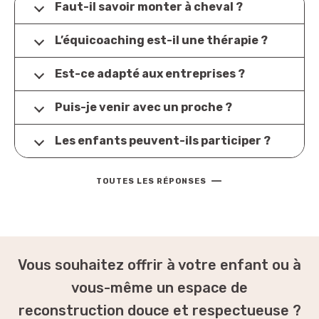
Faut-il savoir monter à cheval ?
Non, aucune expérience équestre n’est nécessaire.
L’équicoaching est-il une thérapie ?
Tout se passe à pied, dans le respect de chacun.
Non, c’est un accompagnement de
Est-ce adapté aux entreprises ?
développement personnel ou professionnel,
complémentaire à un travail thérapeutique si
Oui, l’équicoaching est très efficace pour renforcer
Puis-je venir avec un proche ?
besoin.
la cohésion, le leadership et la communication en
équipe.
Oui, il est possible de vivre une séance en duo
Les enfants peuvent-ils participer ?
(parent/enfant, couple, collègues…). Il suffit de le
préciser lors de la réservation.
Oui, les enfants peuvent bénéficier de
—
l’équicoaching dès l’âge de 7 ans, dans un cadre
TOUTES LES RÉPONSES
adapté, sécurisant et bienveillant.
Vous souhaitez offrir à votre enfant ou à
vous-même un espace de
reconstruction douce et respectueuse ?