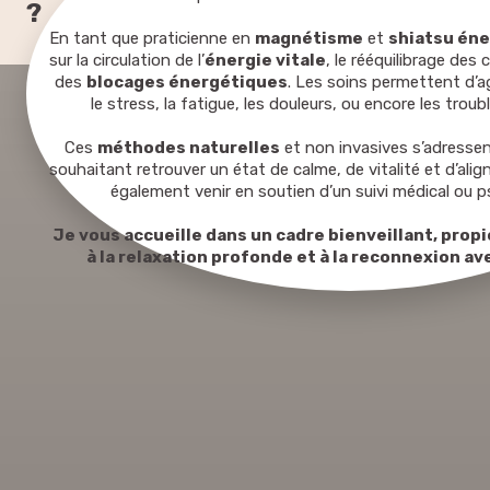
?
clarté
En tant que praticienne en
magnétisme
et
shiatsu én
Accom
sur la circulation de l’
énergie vitale
, le rééquilibrage des 
périod
des
blocages énergétiques
. Les soins permettent d’a
guéri
le stress, la fatigue, les douleurs, ou encore les trou
Ces
méthodes naturelles
et non invasives s’adresse
souhaitant retrouver un état de calme, de vitalité et d’ali
également venir en soutien d’un suivi médical ou 
Je vous accueille dans un cadre bienveillant, propi
à la relaxation profonde et à la reconnexion 