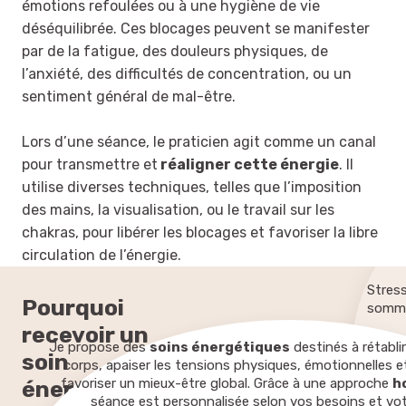
émotions refoulées ou à une hygiène de vie
déséquilibrée. Ces blocages peuvent se manifester
par de la fatigue, des douleurs physiques, de
l’anxiété, des difficultés de concentration, ou un
sentiment général de mal-être.
Lors d’une séance, le praticien agit comme un canal
pour transmettre et
réaligner cette énergie
. Il
utilise diverses techniques, telles que l’imposition
des mains, la visualisation, ou le travail sur les
chakras, pour libérer les blocages et favoriser la libre
Fatig
émoti
circulation de l’énergie.
Stress
Pourquoi
somme
recevoir un
Doule
Je propose des
soins énergétiques
destinés à rétablir 
soin
inexpl
corps, apaiser les tensions physiques, émotionnelles e
favoriser un mieux-être global. Grâce à une approche
h
énergétique
Besoi
séance est personnalisée selon vos besoins et votr